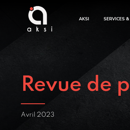
AKSI
SERVICES &
Benchmark &
Intégration
des processu
TMA et administration de
Amélioration
TMS
Gestion de projet
Revue de p
AMOA
Avril 2023