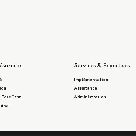
ésorerie
Services & Expertises
é
Implémentation
ion
Assistance
– ForeCast
Administration
uipe