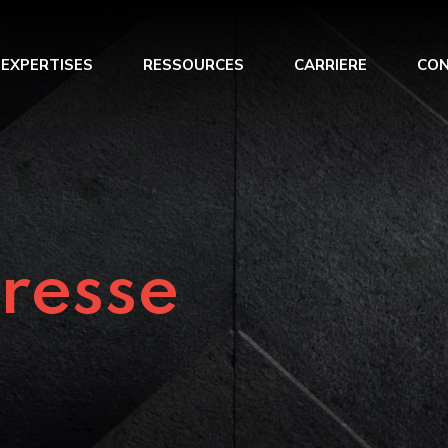
 EXPERTISES
RESSOURCES
CARRIERE
CO
 optimisation
Renfort opérationnel
s trésorerie
Management de Transition
 du BFR
resse