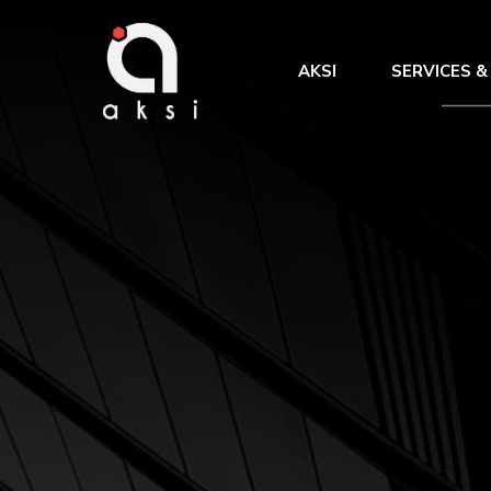
AKSI
SERVICES &
Benchmark &
Intégration
des processu
TMA et administration de
Amélioration
TMS
Gestion de projet
AMOA