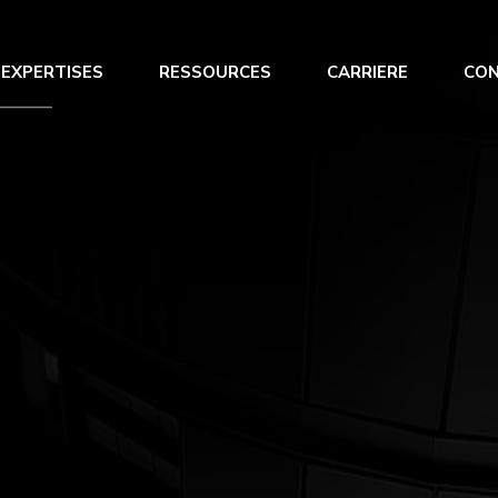
 EXPERTISES
RESSOURCES
CARRIERE
CO
 optimisation
Renfort opérationnel
s trésorerie
Management de Transition
 du BFR