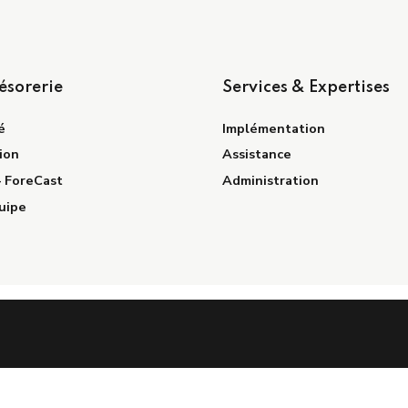
ésorerie
Services & Expertises
é
Implémentation
ion
Assistance
– ForeCast
Administration
uipe