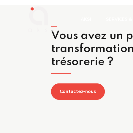
AKSI
SERVICES &
Vous avez un p
Benchmark &
transformation
Intégration
des processu
trésorerie ?
TMA et administration de
Amélioration
TMS
Gestion de projet
AMOA
Contactez-nous