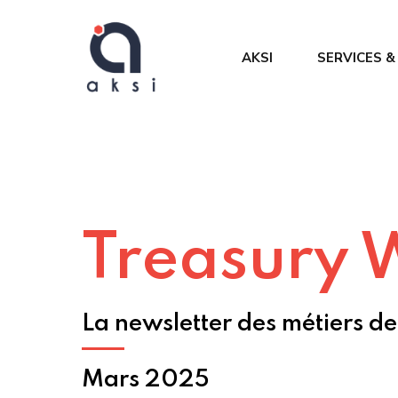
AKSI
SERVICES &
Benchmark &
Intégration
des processu
TMA et administration de
Amélioration
TMS
Gestion de projet
Treasury 
AMOA
La newsletter des métiers de 
Mars 2025