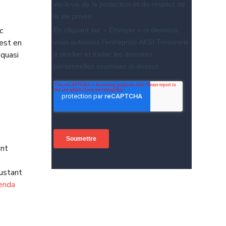
c
 est en
 quasi
ent
justant
genda