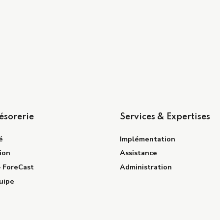
ésorerie
Services & Expertises
é
Implémentation
ion
Assistance
– ForeCast
Administration
uipe