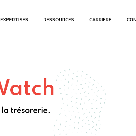
 EXPERTISES
RESSOURCES
CARRIERE
CO
 optimisation
Renfort opérationnel
s trésorerie
Management de Transition
 du BFR
Watch
la trésorerie.