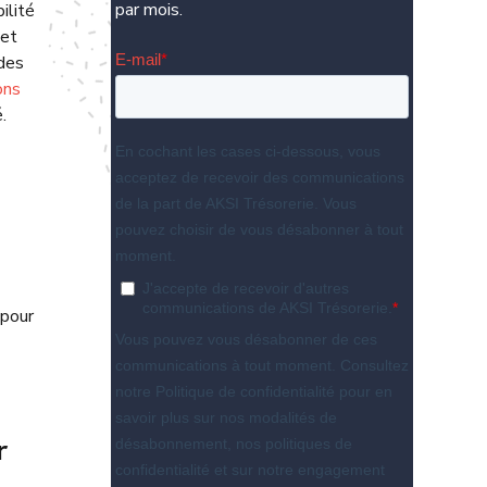
par mois.
ilité
 et
 des
ons
.
 pour
r