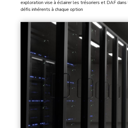
exploration vise à éclairer les trésoriers et DAF dan
défis inhérents à chaque option