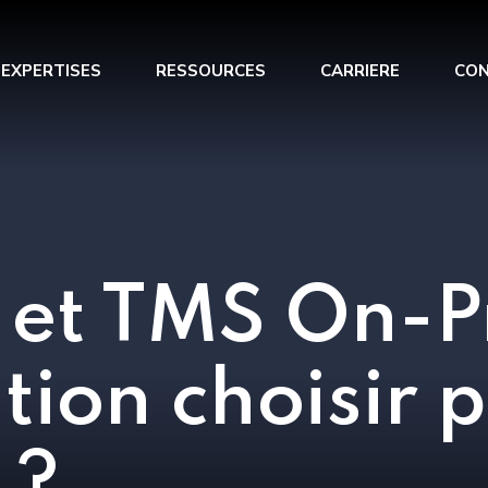
 EXPERTISES
RESSOURCES
CARRIERE
CO
 optimisation
Renfort opérationnel
s trésorerie
Management de Transition
 du BFR
et TMS On-P
tion choisir p
 ?