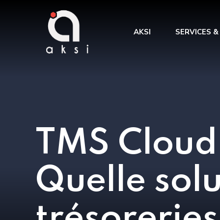
AKSI
SERVICES &
Benchmark &
Intégration
des processu
TMA et administration de
Amélioration
TMS
Gestion de projet
TMS Cloud 
AMOA
Quelle solu
trésoreries