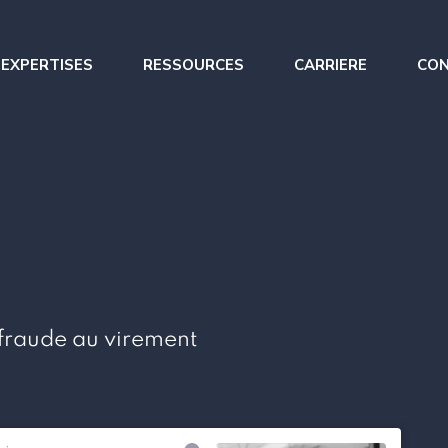
 EXPERTISES
RESSOURCES
CARRIERE
CO
 optimisation
Renfort opérationnel
s trésorerie
Management de Transition
 du BFR
 fraude au virement