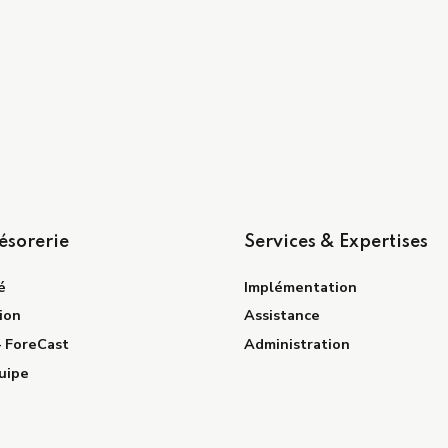
ésorerie
Services & Expertises
é
Implémentation
ion
Assistance
– ForeCast
Administration
uipe