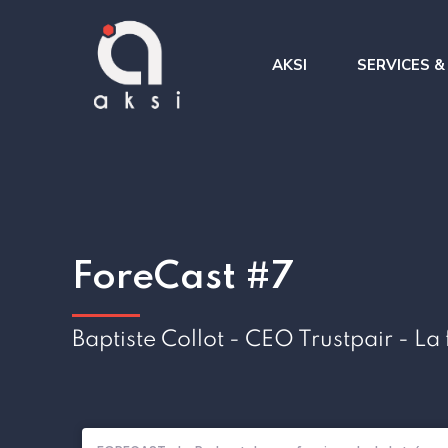
AKSI
SERVICES &
Benchmark &
Intégration
des processu
TMA et administration de
Amélioration
TMS
Gestion de projet
ForeCast #7
AMOA
Baptiste Collot - CEO Trustpair - La