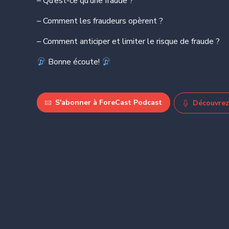
– Qu’est-ce qu’une fraude ?
– Comment les fraudeurs opèrent ?
– Comment anticiper et limiter le risque de fraude ?
Bonne écoute!
S'abonner à ForeCast Podcast
Découvrez 