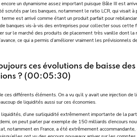
vait encore un dynamisme assez important puisque Bâle III est ar
été scrutés par les banques, notamment le ratio LCR, qui visait à
terme est arrivé comme étant un produit parfait pour rebilanciaris
e banques vis-à-vis des entreprises pour collecter sous cette fo
iver sur le marché des produits de placement très vanille dont la
à l’avance, ce qui a permis d’améliorer vraiment les prévisionnels 
oujours ces évolutions de baisse de
lexions ? (00:05:30)
 de ces différents éléments. On a vu qu’il y avait une injection d
eaucoup de liquidités aussi sur ces économies.
liquidités, d’une surliquidité extrêmement importante de la part
t demi, on peut parler par exemple de 150 milliards d’encours no
État, notamment en France, a été extrêmement accommandante, do
isqu’elles ont vu des encours nouveaux arriver sur les comptes co