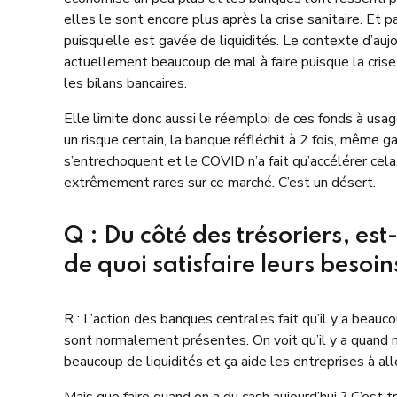
elles le sont encore plus après la crise sanitaire. Et 
puisqu’elle est gavée de liquidités. Le contexte d’auj
actuellement beaucoup de mal à faire puisque la cris
les bilans bancaires.
Elle limite donc aussi le réemploi de ces fonds à usag
un risque certain, la banque réfléchit à 2 fois, même
s’entrechoquent et le COVID n’a fait qu’accélérer cel
extrêmement rares sur ce marché. C’est un désert.
Q : Du côté des trésoriers, es
de quoi satisfaire leurs beso
R : L’action des banques centrales fait qu’il y a beau
sont normalement présentes. On voit qu’il y a quand 
beaucoup de liquidités et ça aide les entreprises à al
Mais que faire quand on a du cash aujourd’hui ? C’est t