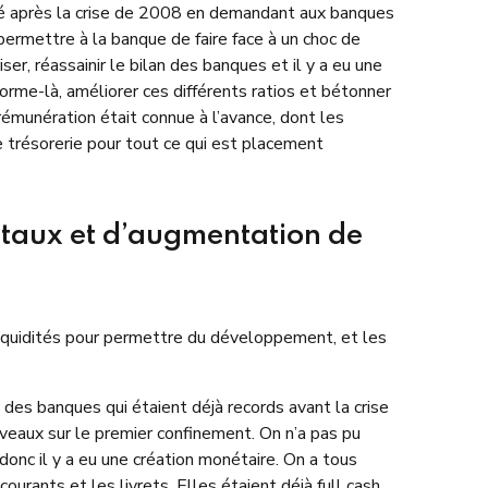
rivé après la crise de 2008 en demandant aux banques
 permettre à la banque de faire face à un choc de
er, réassainir le bilan des banques et il y a eu une
rme-là, améliorer ces différents ratios et bétonner
 rémunération était connue à l’avance, dont les
de trésorerie pour tout ce qui est placement
s taux et d’augmentation de
e liquidités pour permettre du développement, et les
 des banques qui étaient déjà records avant la crise
uveaux sur le premier confinement. On n’a pas pu
nc il y a eu une création monétaire. On a tous
urants et les livrets. Elles étaient déjà full cash,