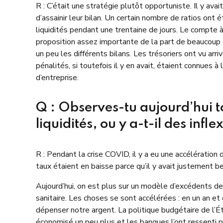
R : C’était une stratégie plutôt opportuniste. Il y a
d’assainir leur bilan. Un certain nombre de ratios ont 
liquidités pendant une trentaine de jours. Le compte à 
proposition assez importante de la part de beaucoup d
un peu les différents bilans. Les trésoriers ont vu arr
pénalités, si toutefois il y en avait, étaient connues 
d’entreprise.
Q : Observes-tu aujourd’hui t
liquidités, ou y a-t-il des inf
R : Pendant la crise COVID, il y a eu une accélération
taux étaient en baisse parce qu’il y avait justement b
Aujourd’hui, on est plus sur un modèle d’excédents de 
sanitaire. Les choses se sont accélérées : en un an e
dépenser notre argent. La politique budgétaire de l’
économisé un peu plus et les banques l’ont ressenti pu