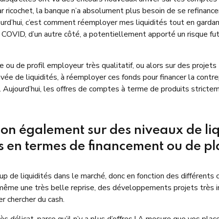
par ricochet, la banque n’a absolument plus besoin de se refinancer
ourd’hui, c’est comment réemployer mes liquidités tout en gardant
e COVID, d’un autre côté, a potentiellement apporté un risque f
e ou de profil employeur très qualitatif, ou alors sur des proje
 gavée de liquidités, à réemployer ces fonds pour financer la co
a. Aujourd’hui, les offres de comptes à terme de produits strict
t-on également sur des niveaux de liq
ins en termes de financement ou de 
coup de liquidités dans le marché, donc en fonction des différents
même une très belle reprise, des développements projets très im
ler chercher du cash.
rès délicat, parce qu’il n’y a plus d’offres ! A mesure que vos pl