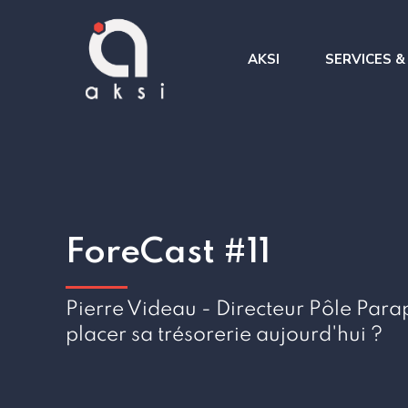
AKSI
SERVICES &
Benchmark &
Intégration
des processu
TMA et administration de
Amélioration
TMS
Gestion de projet
ForeCast #11
AMOA
Pierre Videau - Directeur Pôle Pa
placer sa trésorerie aujourd'hui ?