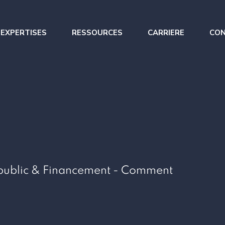
 EXPERTISES
RESSOURCES
CARRIERE
CO
 optimisation
Renfort opérationnel
s trésorerie
Management de Transition
 du BFR
rapublic & Financement - Comment