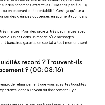
 sur des conditions attractives (j’entends par là du 0)
 ou en espérant de la rentabilité. C’est ça qu’elle a
utur sur des créances douteuses en augmentation dans
ts très margés. Pour des projets très peu margés avec
ntrepartie. On est dans un monde où 2 messages
ement bancaires garantis en capital à tout moment sont
uidités record ? Trouvent-ils
placement ? (00:08:16)
 canaux de refinancement que vous avez, les liquidités
portants, donc au niveau du financement il y a
acements antérieurs arrivent à échéance, ou que vous