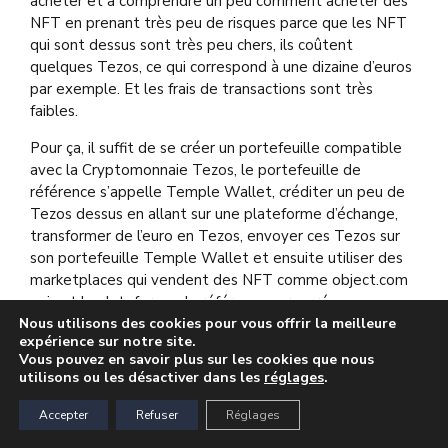
acheter et à comprendre un peu comment acheter des
NFT en prenant très peu de risques parce que les NFT
qui sont dessus sont très peu chers, ils coûtent
quelques Tezos, ce qui correspond à une dizaine d’euros
par exemple. Et les frais de transactions sont très
faibles.
Pour ça, il suffit de se créer un portefeuille compatible
avec la Cryptomonnaie Tezos, le portefeuille de
référence s’appelle Temple Wallet, créditer un peu de
Tezos dessus en allant sur une plateforme d’échange,
transformer de l’euro en Tezos, envoyer ces Tezos sur
son portefeuille Temple Wallet et ensuite utiliser des
marketplaces qui vendent des NFT comme object.com
qui est la plateforme de référence sur ce réseau
aujourd’hui.
Nous utilisons des cookies pour vous offrir la meilleure
expérience sur notre site.
Vous pouvez en savoir plus sur les cookies que nous
Il faut commencer, tout simplement, à explorer les
utilisons ou les désactiver dans les
réglages
.
artistes qui existent, à faire ses propres recherches, à
comprendre les codes des artistes, comprendre
Accepter
Refuser
Réglages
pourquoi tel NFT est plus cher qu’un autre, etc.